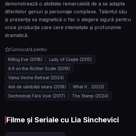
demonstrează o abilitate remarcabilă de a se adapta
diferitelor genuri și personaje complexe. Talentul său
și prezența sa magnetică o fac o alegere sigură pentru
orice producție care cere intensitate și profunzime
dramatică.
Cunoscut/ă pentru
Killing Eve
(2018)
Lady of Csejte
(2015)
6.9 on the Richter Scale
(2016)
Vama Veche Retreat
(2024)
Anii de sâmbătă seara
(2018)
What if…
(2023)
Sechestrați Fără Voie
(2017)
The Stamp
(2024)
Filme și Seriale cu
Lia Sinchevici