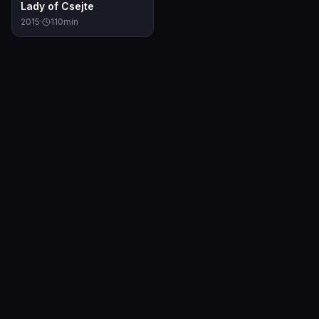
4.5
Lady of Csejte
2015
·
110
min