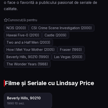
o face o favorită a publicului pasionat de seriale de
calitate.
Cunoscut/ă pentru
NCIS
(2003)
CSI: Crime Scene Investigation
(2000)
Hawaii Five-0
(2010)
Castle
(2009)
Two and a Half Men
(2003)
How I Met Your Mother
(2005)
Frasier
(1993)
Beverly Hills, 90210
(1990)
Las Vegas
(2003)
The Wonder Years
(1988)
Filme și Seriale cu
Lindsay Price
7.3
Beverly Hills, 90210
1990
·
10
sez.