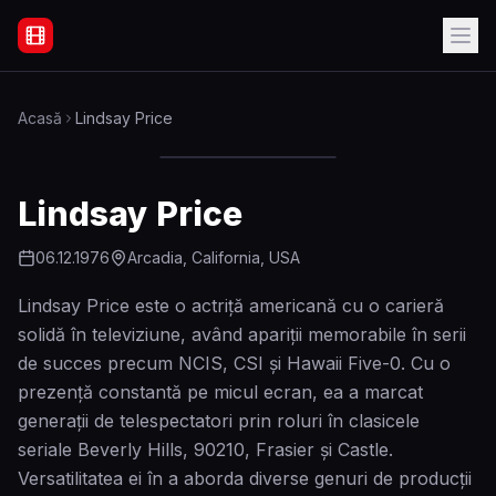
Filme Online Subtitrate - Acasă
Acasă
Lindsay Price
Lindsay Price
06.12.1976
Arcadia, California, USA
Lindsay Price este o actriță americană cu o carieră
solidă în televiziune, având apariții memorabile în serii
de succes precum NCIS, CSI și Hawaii Five-0. Cu o
prezență constantă pe micul ecran, ea a marcat
generații de telespectatori prin roluri în clasicele
seriale Beverly Hills, 90210, Frasier și Castle.
Versatilitatea ei în a aborda diverse genuri de producții