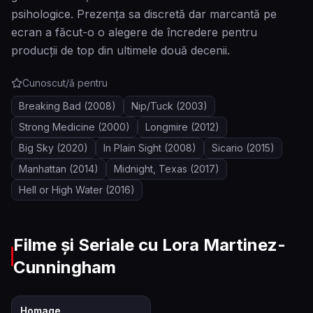
psihologice. Prezența sa discretă dar marcantă pe
ecran a făcut-o o alegere de încredere pentru
producții de top din ultimele două decenii.
Cunoscut/ă pentru
Breaking Bad
(2008)
Nip/Tuck
(2003)
Strong Medicine
(2000)
Longmire
(2012)
Big Sky
(2020)
In Plain Sight
(2008)
Sicario
(2015)
Manhattan
(2014)
Midnight, Texas
(2017)
Hell or High Water
(2016)
Filme și Seriale cu
Lora Martinez-
Cunningham
4.8
Homage