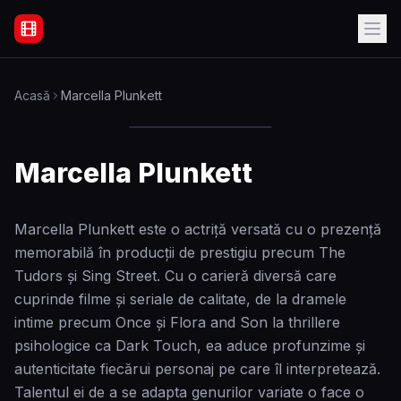
Filme Online Subtitrate - Acasă
Acasă
Marcella Plunkett
Marcella Plunkett
Marcella Plunkett este o actriță versată cu o prezență
memorabilă în producții de prestigiu precum The
Tudors și Sing Street. Cu o carieră diversă care
cuprinde filme și seriale de calitate, de la dramele
intime precum Once și Flora and Son la thrillere
psihologice ca Dark Touch, ea aduce profunzime și
autenticitate fiecărui personaj pe care îl interpretează.
Talentul ei de a se adapta genurilor variate o face o