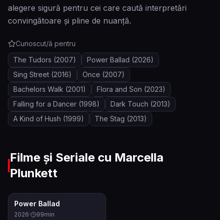
alegere sigură pentru cei care caută interpretări
convingătoare și pline de nuanță.
Cunoscut/ă pentru
The Tudors
(2007)
Power Ballad
(2026)
Sing Street
(2016)
Once
(2007)
Bachelors Walk
(2001)
Flora and Son
(2023)
Falling for a Dancer
(1998)
Dark Touch
(2013)
A Kind of Hush
(1999)
The Stag
(2013)
Filme și Seriale cu
Marcella
Plunkett
7.4
Power Ballad
2026
·
99
min