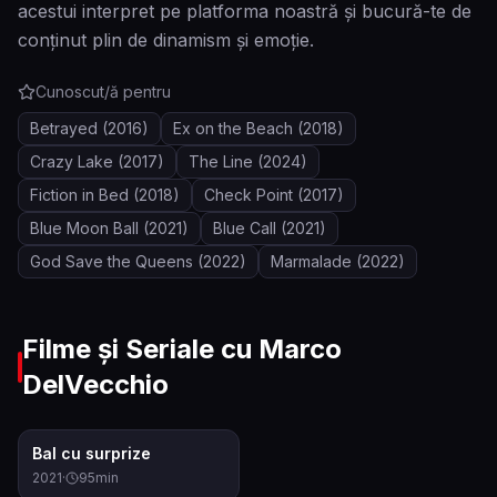
acestui interpret pe platforma noastră și bucură-te de
conținut plin de dinamism și emoție.
Cunoscut/ă pentru
Betrayed
(2016)
Ex on the Beach
(2018)
Crazy Lake
(2017)
The Line
(2024)
Fiction in Bed
(2018)
Check Point
(2017)
Blue Moon Ball
(2021)
Blue Call
(2021)
God Save the Queens
(2022)
Marmalade
(2022)
Filme și Seriale cu
Marco
DelVecchio
6.0
Bal cu surprize
2021
·
95
min