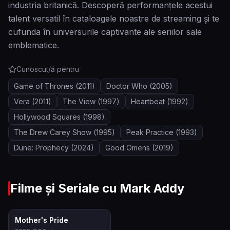
industria britanică. Descoperă performanțele acestui
talent versatil în cataloagele noastre de streaming și te
cufunda în universurile captivante ale seriilor sale
emblematice.
Cunoscut/ă pentru
Game of Thrones
(2011)
Doctor Who
(2005)
Vera
(2011)
The View
(1997)
Heartbeat
(1992)
Hollywood Squares
(1998)
The Drew Carey Show
(1995)
Peak Practice
(1993)
Dune: Prophecy
(2024)
Good Omens
(2019)
Filme și Seriale cu
Mark Addy
6.5
Mother's Pride