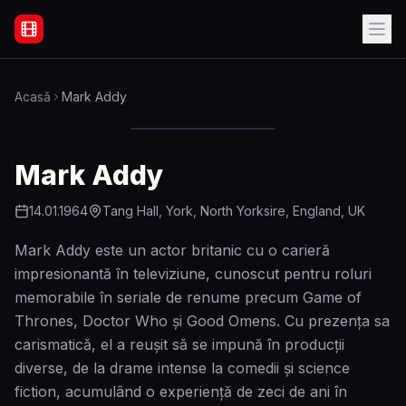
Filme Online Subtitrate - Acasă
Acasă
Mark Addy
Mark Addy
14.01.1964
Tang Hall, York, North Yorksire, England, UK
Mark Addy este un actor britanic cu o carieră
impresionantă în televiziune, cunoscut pentru roluri
memorabile în seriale de renume precum Game of
Thrones, Doctor Who și Good Omens. Cu prezența sa
carismatică, el a reușit să se impună în producții
diverse, de la drame intense la comedii și science
fiction, acumulând o experiență de zeci de ani în