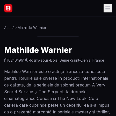
Filme Online Subtitrate - Acasă
Acasă
Mathilde Warnier
Mathilde Warnier
02.10.1991
Rosny-sous-Bois, Seine-Saint-Denis, France
Mathilde Warnier este o actriță franceză cunoscută
pentru rolurile sale diverse în producții internaționale
de calitate, de la serialele de spionaj precum A Very
Secret Service și The Serpent, la dramele
cinematografice Curiosa și The New Look. Cu o
carieră care cuprinde peste un deceniu, ea s-a impus
ca o prezență marcantă în serialele mystery și thriller,