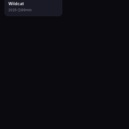
6.2
Wildcat
2025
·
99
min