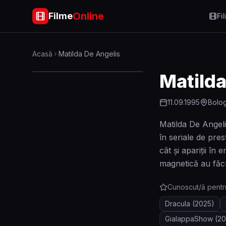
Online
Filme
Fi
Acasă
Matilda De Angelis
Matilda
11.09.1995
Bolog
Matilda De Angeli
în seriale de pre
cât și apariții în
magnetică au făc
Cunoscut/ă pentr
Dracula
(2025)
GialappaShow
(20