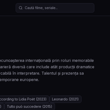
Caută filme și seriale
 recunoașterea internațională prin roluri memorabile
arieră diversă care include atât producții dramatice
rcabilă în interpretare. Talentul și prezența sa
ontemporane europene.
cording to Lidia Poët
(2023)
Leonardo
(2021)
)
Tutto può succedere
(2015)