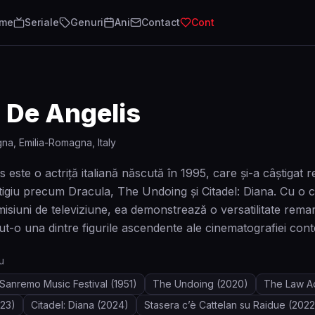
lme
Seriale
Genuri
Ani
Contact
Cont
 De Angelis
na, Emilia-Romagna, Italy
s este o actriță italiană născută în 1995, care și-a câștigat
stigiu precum Dracula, The Undoing și Citadel: Diana. Cu o c
 emisiuni de televiziune, ea demonstrează o versatilitate rema
ut-o una dintre figurile ascendente ale cinematografiei c
u
Sanremo Music Festival
(1951)
The Undoing
(2020)
The Law Ac
23)
Citadel: Diana
(2024)
Stasera c’è Cattelan su Raidue
(2022