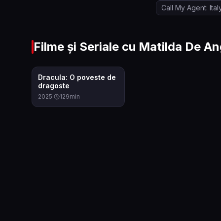
Call My Agent: Ital
Filme și Seriale cu
Matilda De An
7.2
Dracula: O poveste de
dragoste
2025
·
129
min