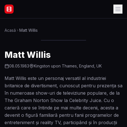
Filme Online Subtitrate - Acasă
Acasă
Matt Willis
Matt Willis
08.05.1983
Kingston upon Thames, England, UK
Matt Willis este un personaj versatil al industriei
britanice de divertisment, cunoscut pentru prezența sa
în numeroase show-uri de televiziune populare, de la
The Graham Norton Show la Celebrity Juice. Cu o
carieră care se întinde pe mai multe decenii, acesta a
devenit o figură familiară pentru fanii programelor de
entreteniment și reality TV, participând și în producții