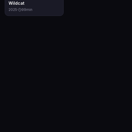
6.2
Wildcat
2025
·
99
min