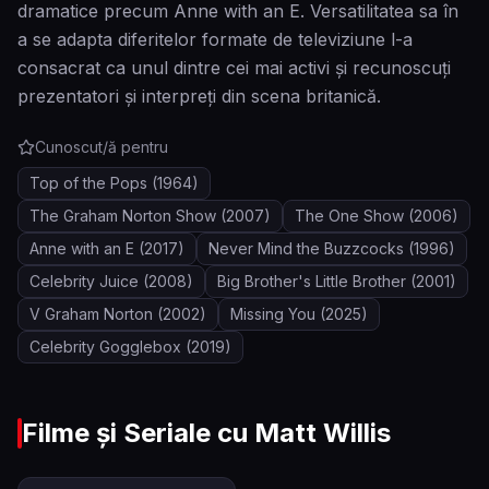
dramatice precum Anne with an E. Versatilitatea sa în
a se adapta diferitelor formate de televiziune l-a
consacrat ca unul dintre cei mai activi și recunoscuți
prezentatori și interpreți din scena britanică.
Cunoscut/ă pentru
Top of the Pops
(1964)
The Graham Norton Show
(2007)
The One Show
(2006)
Anne with an E
(2017)
Never Mind the Buzzcocks
(1996)
Celebrity Juice
(2008)
Big Brother's Little Brother
(2001)
V Graham Norton
(2002)
Missing You
(2025)
Celebrity Gogglebox
(2019)
Filme și Seriale cu
Matt Willis