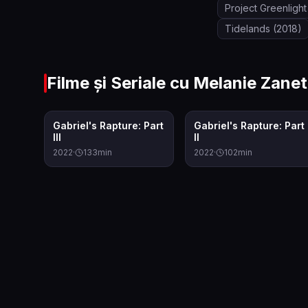
Project Greenlight
Tidelands
(2018)
Filme și Seriale cu
Melanie Zanet
7.9
8.1
Gabriel's Rapture: Part
Gabriel's Rapture: Part
III
II
2022
·
133
min
2022
·
102
min