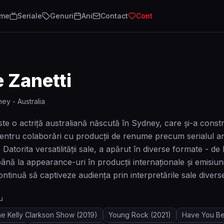
lme
Seriale
Genuri
Ani
Contact
Cont
 Zanetti
ey - Australia
te o actriță australiană născută în Sydney, care și-a constru
entru colaborări cu producții de renume precum serialul ani
 Datorita versatilității sale, a apărut în diverse formate - d
ână la appearance-uri în producții internaționale și emisiu
ntinuă să captiveze audiența prin interpretările sale diverse
u
e Kelly Clarkson Show
(2019)
Young Rock
(2021)
Have You Be