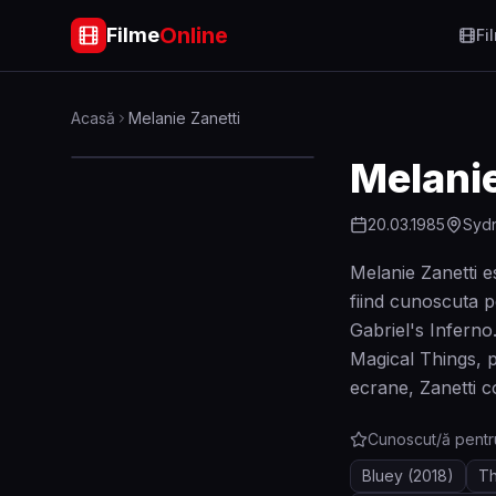
Online
Filme
Fi
Acasă
Melanie Zanetti
Melanie
20.03.1985
Sydn
Melanie Zanetti es
fiind cunoscuta p
Gabriel's Inferno.
Magical Things, p
ecrane, Zanetti co
Cunoscut/ă pentr
Bluey
(2018)
Th