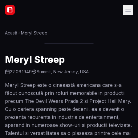
Filme Online Subtitrate - Acasă
Acasă
Meryl Streep
Meryl Streep
22.06.1949
Summit, New Jersey, USA
Meryl Streep este o cineaastă americana care s-a
făcut cunoscută prin roluri memorabile in productii
precum The Devil Wears Prada 2 si Project Hail Mary.
Cu o cariera spanning peste decenii, ea a devenit o
prezenta recurenta in industria de entertainment,
aparand in numeroase show-uri si productii televizate.
Talentul si versatilitatea sa o plaseaza printre cele mai