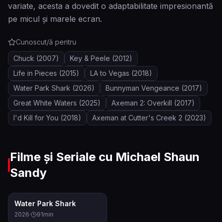
variate, acesta a dovedit o adaptabilitate impresionantă
pe micul și marele ecran.
Cunoscut/ă pentru
Chuck
(2007)
Key & Peele
(2012)
Life in Pieces
(2015)
LA to Vegas
(2018)
Water Park Shark
(2026)
Bunnyman Vengeance
(2017)
Great White Waters
(2025)
Axeman 2: Overkill
(2017)
I'd Kill for You
(2018)
Axeman at Cutter's Creek 2
(2023)
Filme și Seriale cu
Michael Shaun
Sandy
0.0
Water Park Shark
2026
·
91
min