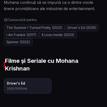
Mohana continuă să se impună ca o dintre vocile
tinere promițătoare ale industriei de entertainment.
Cunoscut/ă pentru
The Summer I Turned Pretty
(2022)
Driver's Ed
(2025)
I Am Frankie
(2017)
It Lives Inside
(2023)
Spinner
(2022)
Filme și Seriale cu
Mohana
Krishnan
6.8
Driver's Ed
2025
·
102
min