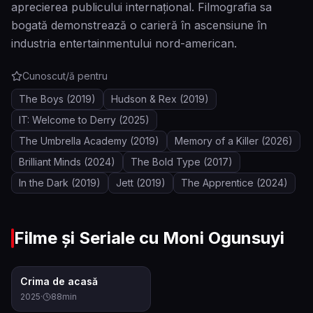
aprecierea publicului internațional. Filmografia sa
bogată demonstrează o carieră în ascensiune în
industria entertainmentului nord-american.
Cunoscut/ă pentru
The Boys
(2019)
Hudson & Rex
(2019)
IT: Welcome to Derry
(2025)
The Umbrella Academy
(2019)
Memory of a Killer
(2026)
Brilliant Minds
(2024)
The Bold Type
(2017)
In the Dark
(2019)
Jett
(2019)
The Apprentice
(2024)
Filme și Seriale cu
Moni Ogunsuyi
7.3
Crima de acasă
2025
·
88
min