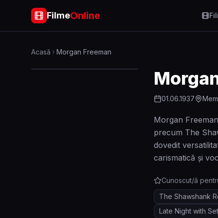
Online
Filme
Fi
Acasă
Morgan Freeman
Morgan
01.06.1937
Memp
Morgan Freeman e
precum The Shawsh
dovedit versatilit
carismatică și voc
Cunoscut/ă pentr
The Shawshank R
Late Night with S