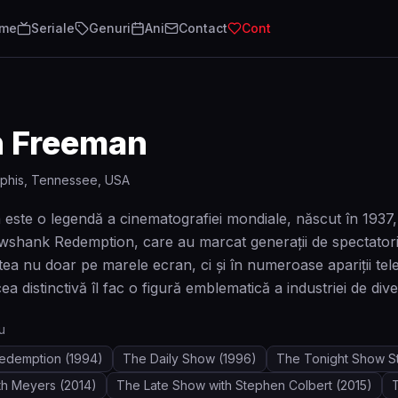
lme
Seriale
Genuri
Ani
Contact
Cont
 Freeman
his, Tennessee, USA
ste o legendă a cinematografiei mondiale, născut în 1937, 
ank Redemption, care au marcat generații de spectatori. C
atea nu doar pe marele ecran, ci și în numeroase apariții tel
ea distinctivă îl fac o figură emblematică a industriei de div
u
edemption
(1994)
The Daily Show
(1996)
The Tonight Show St
eth Meyers
(2014)
The Late Show with Stephen Colbert
(2015)