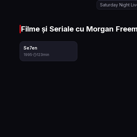
Saturday Night Li
Filme și Seriale cu
Morgan Free
8.4
Se7en
1995
·
123
min