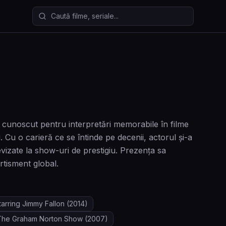
Caută filme și seriale
cunoscut pentru interpretări memorabile în filme
u o carieră ce se întinde pe decenii, actorul și-a
evizate la show-uri de prestigiu. Prezența sa
ertisment global.
arring Jimmy Fallon
(2014)
The Graham Norton Show
(2007)