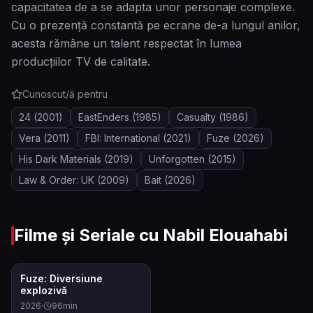
capacitatea de a se adapta unor personaje complexe.
Cu o prezență constantă pe ecrane de-a lungul anilor,
acesta rămâne un talent respectat în lumea
producțiilor TV de calitate.
Cunoscut/ă pentru
24
(2001)
EastEnders
(1985)
Casualty
(1986)
Vera
(2011)
FBI: International
(2021)
Fuze
(2026)
His Dark Materials
(2019)
Unforgotten
(2015)
Law & Order: UK
(2009)
Bait
(2026)
Filme și Seriale cu
Nabil Elouahabi
6.4
Fuze: Diversiune
explozivă
2026
·
96
min