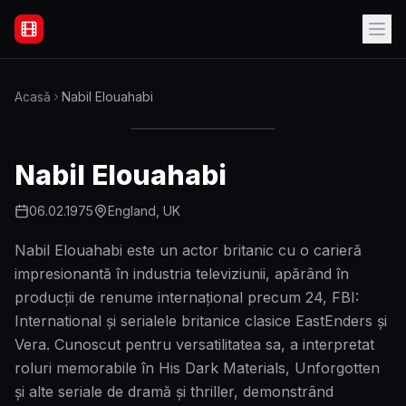
Filme Online Subtitrate - Acasă
Acasă
Nabil Elouahabi
Nabil Elouahabi
06.02.1975
England, UK
Nabil Elouahabi este un actor britanic cu o carieră
impresionantă în industria televiziunii, apărând în
producții de renume internațional precum 24, FBI:
International și serialele britanice clasice EastEnders și
Vera. Cunoscut pentru versatilitatea sa, a interpretat
roluri memorabile în His Dark Materials, Unforgotten
și alte seriale de dramă și thriller, demonstrând