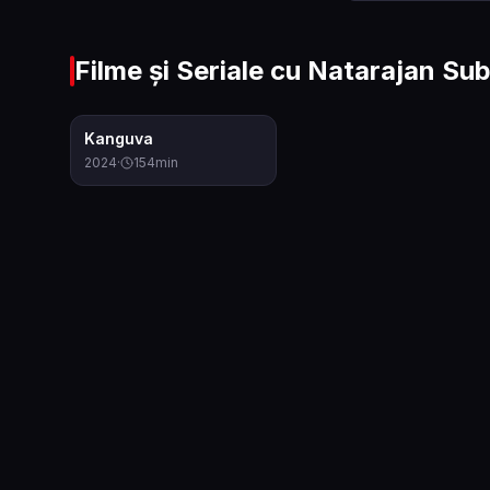
Filme și Seriale cu
Natarajan Su
3.6
Kanguva
2024
·
154
min