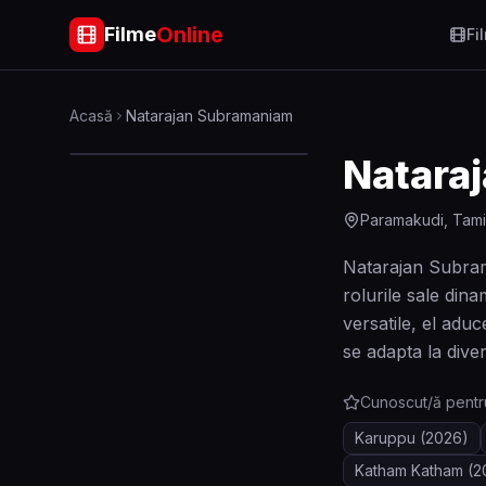
Online
Filme
Fi
Acasă
Natarajan Subramaniam
Natara
Paramakudi, Tamil
Natarajan Subram
rolurile sale din
versatile, el aduc
se adapta la dive
Cunoscut/ă pentr
Karuppu
(2026)
Katham Katham
(2