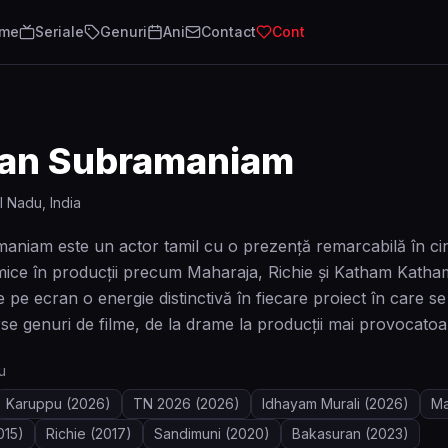
lme
Seriale
Genuri
Ani
Contact
Cont
jan Subramaniam
 Nadu, India
aniam este un actor tamil cu o prezență remarcabilă în ci
amice în producții precum Maharaja, Richie și Katham Katham.
e pe ecran o energie distinctivă în fiecare proiect în care s
rse genuri de filme, de la drame la producții mai provocatoa
u
Karuppu
(2026)
TN 2026
(2026)
Idhayam Murali
(2026)
Ma
015)
Richie
(2017)
Sandimuni
(2020)
Bakasuran
(2023)