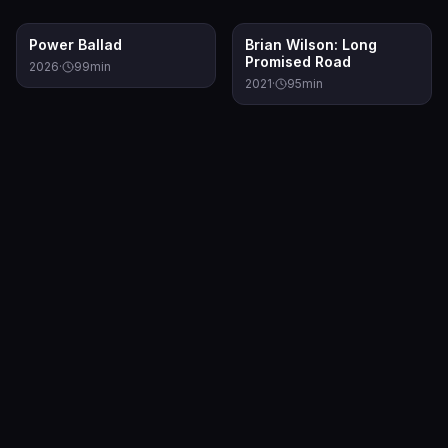
7.4
6.2
Power Ballad
Brian Wilson: Long
Promised Road
2026
·
99
min
2021
·
95
min