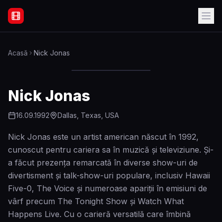
Filme Online Subtitrate - Acasă
Acasă
Nick Jonas
Nick Jonas
16.09.1992
Dallas, Texas, USA
Nick Jonas este un artist american născut în 1992,
cunoscut pentru cariera sa în muzică și televiziune. Și-
a făcut prezența remarcată în diverse show-uri de
divertisment și talk-show-uri populare, inclusiv Hawaii
Five-0, The Voice și numeroase apariții în emisiuni de
vârf precum The Tonight Show și Watch What
Happens Live. Cu o carieră versatilă care îmbină