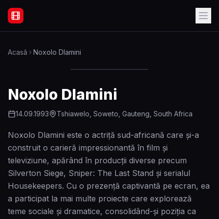
Filme Online Subtitrate - Acasă
Acasă
Noxolo Dlamini
Noxolo Dlamini
14.09.1993
Tshiawelo, Soweto, Gauteng, South Africa
Noxolo Dlamini este o actriță sud-africană care și-a
construit o carieră impressionantă în film și
televiziune, apărând în producții diverse precum
Silverton Siege, Sniper: The Last Stand și serialul
Housekeepers. Cu o prezență captivantă pe ecran, ea
a participat la mai multe proiecte care explorează
teme sociale și dramatice, consolidând-și poziția ca