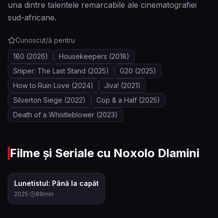
una dintre talentele remarcabile ale cinematografiei
sud-africane.
Cunoscut/ă pentru
180
(2026)
Housekeepers
(2018)
Sniper: The Last Stand
(2025)
G20
(2025)
How to Ruin Love
(2024)
Jiva!
(2021)
Silverton Siege
(2022)
Cop & a Half
(2025)
Death of a Whistleblower
(2023)
Filme și Seriale cu
Noxolo Dlamini
6.8
Lunetistul: Până la capăt
2025
·
99
min