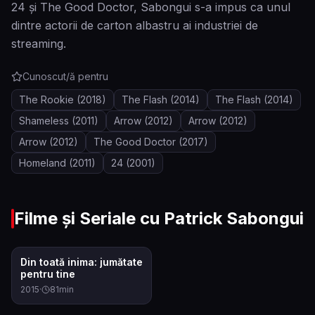
24 și The Good Doctor, Sabongui s-a impus ca unul
dintre actorii de carton albastru ai industriei de
streaming.
Cunoscut/ă pentru
The Rookie
(2018)
The Flash
(2014)
The Flash
(2014)
Shameless
(2011)
Arrow
(2012)
Arrow
(2012)
Arrow
(2012)
The Good Doctor
(2017)
Homeland
(2011)
24
(2001)
Filme și Seriale cu
Patrick Sabongui
6.9
Din toată inima: jumătate
pentru tine
2015
·
81
min