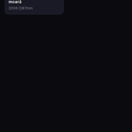
moară
2006
·
87
min