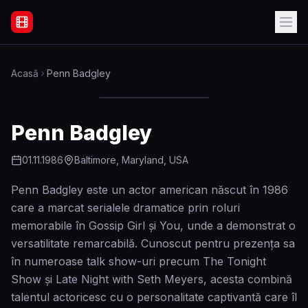
Filme Online Subtitrate - Acasă
Acasă
Penn Badgley
Penn Badgley
01.11.1986
Baltimore, Maryland, USA
Penn Badgley este un actor american născut în 1986
care a marcat serialele dramatice prin roluri
memorabile în Gossip Girl și You, unde a demonstrat o
versatilitate remarcabilă. Cunoscut pentru prezența sa
în numeroase talk show-uri precum The Tonight
Show și Late Night with Seth Meyers, acesta combină
talentul actoricesc cu o personalitate captivantă care îl