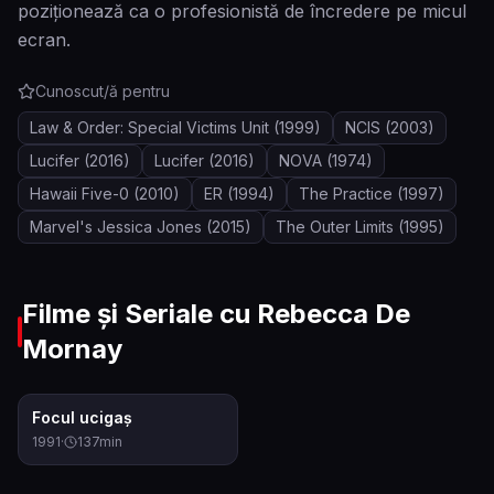
poziționează ca o profesionistă de încredere pe micul
ecran.
Cunoscut/ă pentru
Law & Order: Special Victims Unit
(1999)
NCIS
(2003)
Lucifer
(2016)
Lucifer
(2016)
NOVA
(1974)
Hawaii Five-0
(2010)
ER
(1994)
The Practice
(1997)
Marvel's Jessica Jones
(2015)
The Outer Limits
(1995)
Filme și Seriale cu
Rebecca De
Mornay
6.7
Focul ucigaș
1991
·
137
min