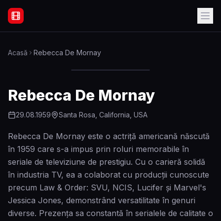
Filme Online Subtitrate - Acasă
Acasă
Rebecca De Mornay
Rebecca De Mornay
29.08.1959
Santa Rosa, California, USA
Rebecca De Mornay este o actriță americană născută
în 1959 care s-a impus prin roluri memorabile în
seriale de televiziune de prestigiu. Cu o carieră solidă
în industria TV, ea a colaborat cu producții cunoscute
precum Law & Order: SVU, NCIS, Lucifer și Marvel's
Jessica Jones, demonstrând versatilitate în genuri
diverse. Prezența sa constantă în serialele de calitate o