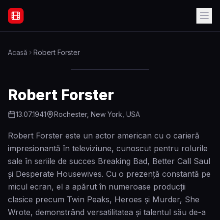
Filme Online Subtitrate - Acasă
Acasă
Robert Forster
Robert Forster
13.07.1941
Rochester, New York, USA
Robert Forster este un actor american cu o carieră
impresionantă în televiziune, cunoscut pentru rolurile
sale în seriile de succes Breaking Bad, Better Call Saul
și Desperate Housewives. Cu o prezență constantă pe
micul ecran, el a apărut în numeroase producții
clasice precum Twin Peaks, Heroes și Murder, She
Wrote, demonstrând versatilitatea și talentul său de-a