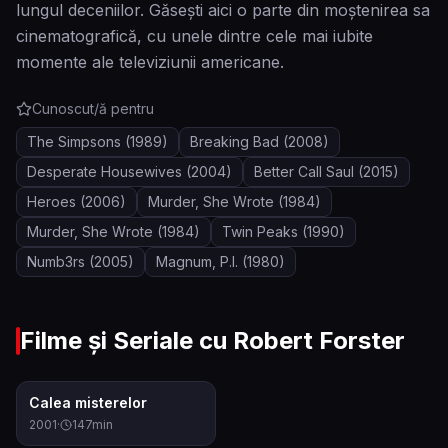
lungul deceniilor. Găsești aici o parte din moștenirea sa
cinematografică, cu unele dintre cele mai iubite
momente ale televiziunii americane.
Cunoscut/ă pentru
The Simpsons
(1989)
Breaking Bad
(2008)
Desperate Housewives
(2004)
Better Call Saul
(2015)
Heroes
(2006)
Murder, She Wrote
(1984)
Murder, She Wrote
(1984)
Twin Peaks
(1990)
Numb3rs
(2005)
Magnum, P.I.
(1980)
Filme și Seriale cu
Robert Forster
7.8
Calea misterelor
2001
·
147
min