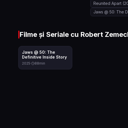
Reunited Apart
(2
Jaws @ 50: The Def
Filme și Seriale cu
Robert Zemec
7.5
Jaws @ 50: The
Definitive Inside Story
2025
·
88
min