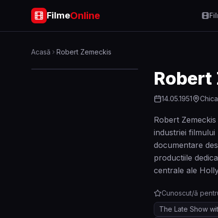
Online
Filme
Fi
Acasă
Robert Zemeckis
Robert
14.05.1951
Chica
Robert Zemeckis 
industriei filmulu
documentare despr
productiile dedica
centrale ale Hol
Cunoscut/ă pentr
The Late Show wi