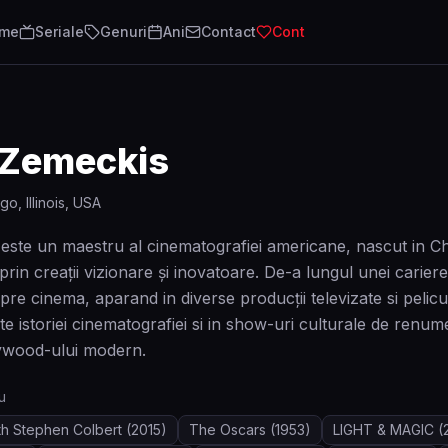
lme
Seriale
Genuri
Ani
Contact
Cont
 Zemeckis
go, Illinois, USA
este un maestru al cinematografiei americane, nascut in Ch
i prin creații vizionare și inovatoare. De-a lungul unei carie
e cinema, aparand in diverse producții televizate si pelicu
te istoriei cinematografiei si in show-uri culturale de renum
lywood-ului modern.
u
th Stephen Colbert
(2015)
The Oscars
(1953)
LIGHT & MAGIC
(