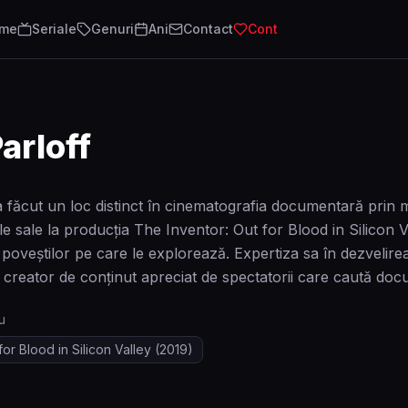
lme
Seriale
Genuri
Ani
Contact
Cont
arloff
a făcut un loc distinct în cinematografia documentară prin 
le sale la producția The Inventor: Out for Blood in Silicon V
oveștilor pe care le explorează. Expertiza sa în dezvelire
n creator de conținut apreciat de spectatorii care caută do
u
for Blood in Silicon Valley
(2019)