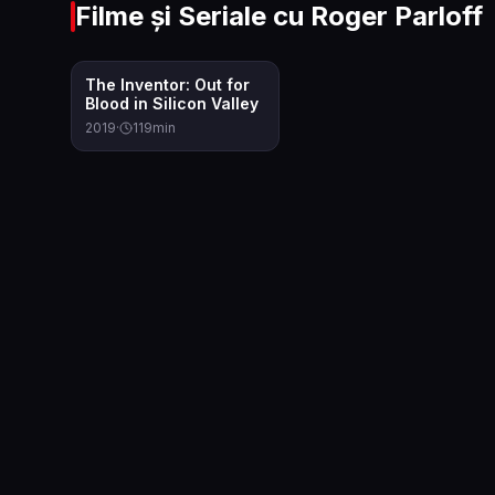
Filme și Seriale cu
Roger Parloff
7.0
The Inventor: Out for
Blood in Silicon Valley
2019
·
119
min