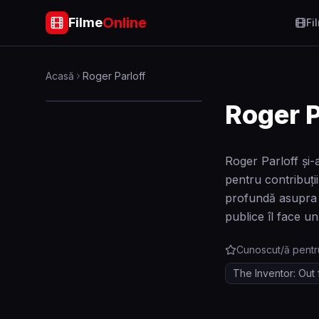
Online
Filme
Fi
Acasă
Roger Parloff
Roger P
Roger Parloff și-
pentru contribuții
profundă asupra p
publice îl face u
Cunoscut/ă pentr
The Inventor: Out 