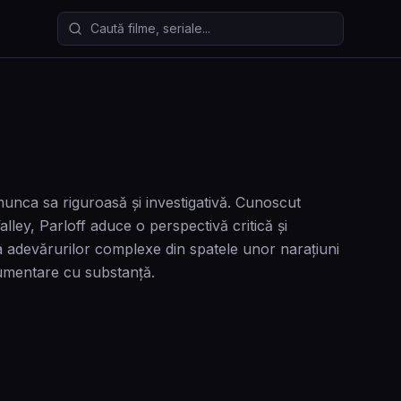
Caută filme și seriale
munca sa riguroasă și investigativă. Cunoscut
alley, Parloff aduce o perspectivă critică și
a adevărurilor complexe din spatele unor narațiuni
cumentare cu substanță.