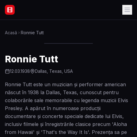
Filme Online Subtitrate - Acasă
Acasă
Ronnie Tutt
Ronnie Tutt
12.03.1938
Dallas, Texas, USA
Ronnie Tutt este un muzician și performer american
născut în 1938 la Dallas, Texas, cunoscut pentru
colaborările sale memorabile cu legenda muzicii Elvis
Presley. A apărut în numeroase producții
documentare și concerte speciale dedicate lui Elvis,
inclusiv filmele și înregistrările clasice precum 'Aloha
from Hawaii' și 'That's the Way It Is'. Prezența sa pe