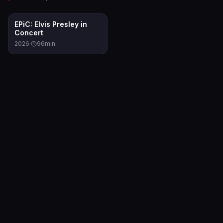
8.3
EPiC: Elvis Presley in
Concert
2026
·
96
min