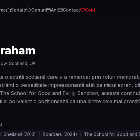
lme
Seriale
Genuri
Ani
Contact
Cont
Graham
gow, Scotland, UK
 o actriță scoțiană care s-a remarcat prin roluri memorabil
rând o versatilitate impressionantă atât pe micul ecran, cât 
i The School for Good and Evil și Sanditon, aceasta continuă
l ei polivalent o poziționează ca una dintre cele mai promițăt
u
Shetland
(2013)
Boarders
(2024)
The School for Good and E