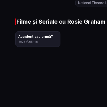
National Theatre 
Filme și Seriale cu
Rosie Graham
6.9
Accident sau crimă?
2026
·
95
min