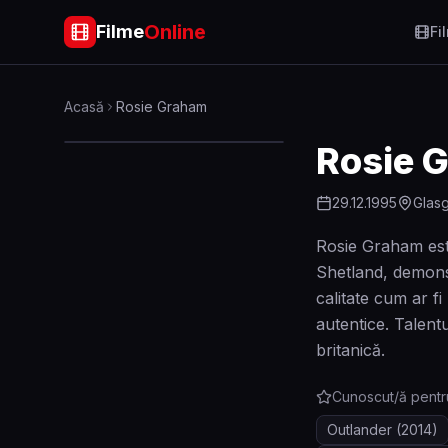
Online
Filme
Fi
Acasă
Rosie Graham
Rosie 
29.12.1995
Glas
Rosie Graham este
Shetland, demonst
calitate cum ar f
autentice. Talentu
britanică.
Cunoscut/ă pentr
Outlander
(2014)