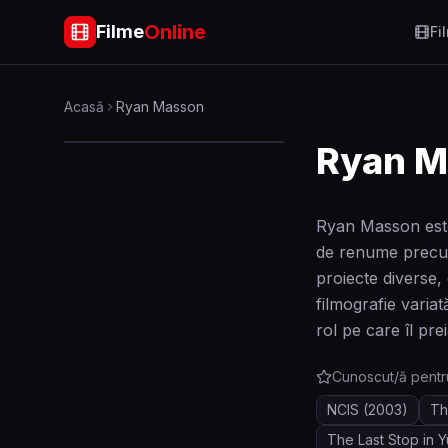
Online
Filme
Fi
Acasă
Ryan Masson
Ryan M
Ryan Masson este 
de renume precum 
proiecte diverse, 
filmografie varia
rol pe care îl prei
Cunoscut/ă pentr
NCIS
(2003)
Th
The Last Stop in 