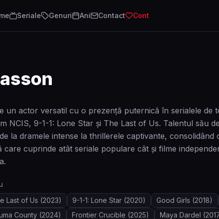
lme
Seriale
Genuri
Ani
Contact
Cont
asson
un actor versatil cu o prezență puternică în serialele de t
NCIS, 9-1-1: Lone Star și The Last of Us. Talentul său de 
de la dramele intense la thrillerele captivante, consolidând 
tă care cuprinde atât seriale populare cât și filme indepen
a.
u
e Last of Us
(2023)
9-1-1: Lone Star
(2020)
Good Girls
(2018)
Yuma County
(2024)
Frontier Crucible
(2025)
Maya Dardel
(201