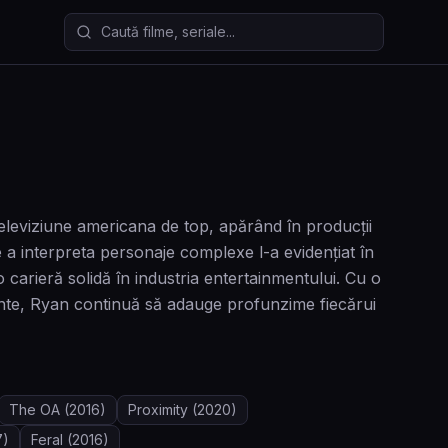
Caută filme și seriale
eleviziune americana de top, apărând în producții
a interpreta personaje complexe l-a evidențiat în
o carieră solidă în industria entertainmentului. Cu o
dente, Ryan continuă să adauge profunzime fiecărui
The OA
(2016)
Proximity
(2020)
7)
Feral
(2016)