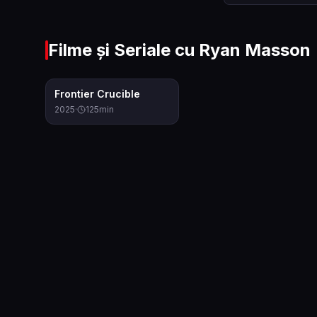
Filme și Seriale cu
Ryan Masson
6.9
Frontier Crucible
2025
·
125
min