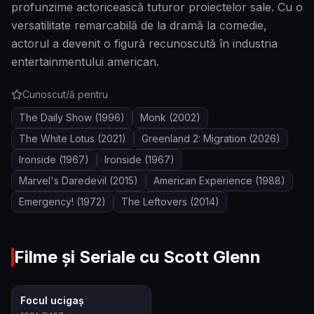
profunzime actoricească tuturor proiectelor sale. Cu o
versatilitate remarcabilă de la dramă la comedie,
actorul a devenit o figură recunoscută în industria
entertainmentului american.
Cunoscut/ă pentru
The Daily Show
(1996)
Monk
(2002)
The White Lotus
(2021)
Greenland 2: Migration
(2026)
Ironside
(1967)
Ironside
(1967)
Marvel's Daredevil
(2015)
American Experience
(1988)
Emergency!
(1972)
The Leftovers
(2014)
Filme și Seriale cu
Scott Glenn
6.7
Focul ucigaș