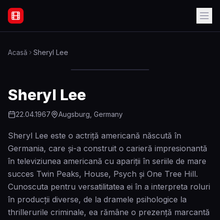
Filme Online Subtitrate - Acasă
Acasă
Sheryl Lee
Sheryl Lee
22.04.1967
Augsburg, Germany
Sheryl Lee este o actriță americană născută în
Germania, care și-a construit o carieră impresionantă
în televiziunea americană cu apariții în seriile de mare
succes Twin Peaks, House, Psych și One Tree Hill.
Cunoscuta pentru versatilitatea ei în a interpreta roluri
în producții diverse, de la dramele psihologice la
thrillerurile criminale, ea rămâne o prezență marcantă