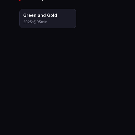
7.0
Green and Gold
2025
·
95
min