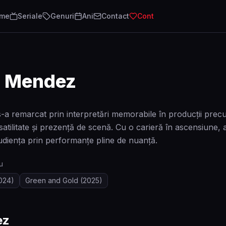
lme
Seriale
Genuri
Ani
Contact
Cont
i Mendez
-a remarcat prin interpretări memorabile în producții prec
ilitate și prezență de scenă. Cu o carieră în ascensiune, act
udiența prin performanțe pline de nuanță.
u
024)
Green and Gold
(2025)
ez