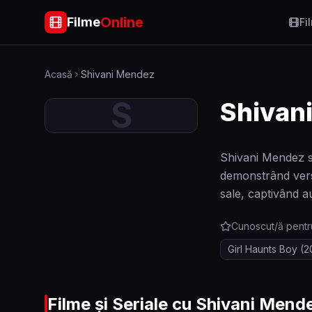
Online
Filme
Fi
Acasă
Shivani Mendez
S
Shivan
Shivani Mendez s
demonstrând versat
sale, captivând a
Cunoscut/ă pentr
Girl Haunts Boy
(2
Filme și Seriale cu
Shivani Mend