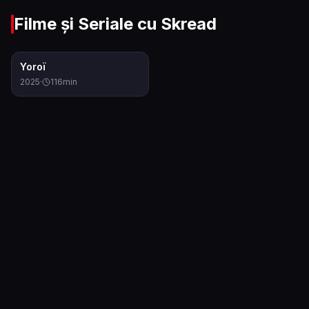
Filme și Seriale cu
Skread
6.2
Yoroï
2025
·
116
min