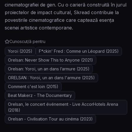
cinematografiei de gen. Cu o carieră construită în jurul
proiectelor de impact cultural, Skread contribuie la
povestirile cinematografice care captează esența
scenei artistice contemporane.
Cunoscut/ă pentru
Yoroï
(2025)
F*ckin' Fred : Comme un Léopard
(2025)
Orelsan: Never Show This to Anyone
(2021)
Orelsan: Yoroï, un an dans l’armure
(2025)
ORELSAN : Yoroï, un an dans l'armure
(2025)
Comment c'est loin
(2015)
Beat Makerz - The Documentary
Orelsan, le concert événement - Live AccorHotels Arena
(2018)
Orelsan - Civilisation Tour au cinéma
(2023)