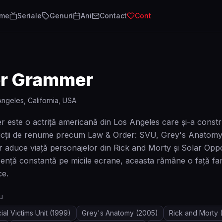
lme
Seriale
Genuri
Ani
Contact
Cont
r Grammer
Angeles, California, USA
ste o actriță americană din Los Angeles care și-a construit 
cții de renume precum Law & Order: SVU, Grey's Anatomy 
 aduce viață personajelor din Rick and Morty și Solar Opposi
ență constantă pe micile ecrane, aceasta rămâne o față fami
ce.
u
al Victims Unit
(1999)
Grey's Anatomy
(2005)
Rick and Morty
(