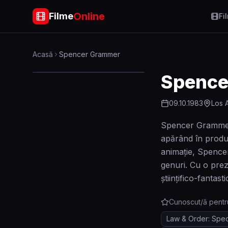
Online
Filme
Fi
Acasă
Spencer Grammer
Spence
09.10.1983
Los 
Spencer Grammer e
apărând în produ
animație, Spencer
genuri. Cu o prez
științifico-fantasti
Cunoscut/ă pentr
Law & Order: Speci