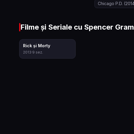
Chicago P.D.
(201
Filme și Seriale cu
Spencer Gra
8.7
Rick și Morty
2013
·
9
sez.