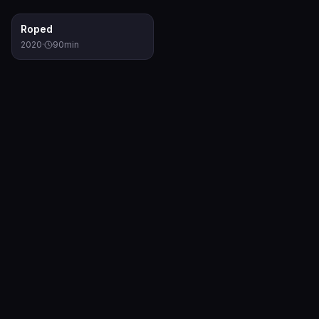
6.3
Roped
2020
·
90
min