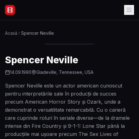
Filme Online Subtitrate - Acasă
Acasă
Spencer Neville
Spencer Neville
14.09.1990
Gladeville, Tennessee, USA
Spencer Neville este un actor american cunoscut
pentru interpretările sale în producții de succes
precum American Horror Story și Ozark, unde a
demonstrat o versatilitate remarcabilă. Cu o carieră
care cuprinde roluri în seriale diverse—de la dramele
intense din Fire Country și 9-1-1: Lone Star până la
producțiile mai ușoare precum The Sex Lives of