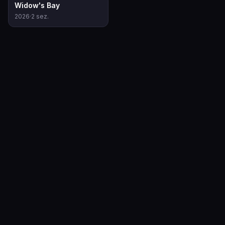
8.2
Widow's Bay
2026
·
2
sez.