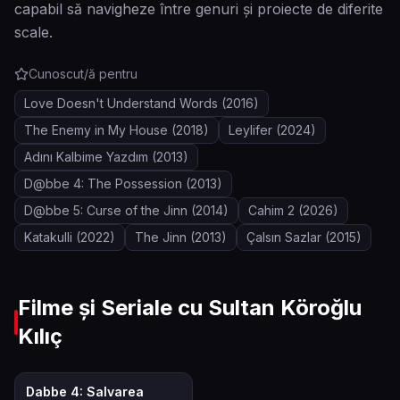
capabil să navigheze între genuri și proiecte de diferite
scale.
Cunoscut/ă pentru
Love Doesn't Understand Words
(2016)
The Enemy in My House
(2018)
Leylifer
(2024)
Adını Kalbime Yazdım
(2013)
D@bbe 4: The Possession
(2013)
D@bbe 5: Curse of the Jinn
(2014)
Cahim 2
(2026)
Katakulli
(2022)
The Jinn
(2013)
Çalsın Sazlar
(2015)
Filme și Seriale cu
Sultan Köroğlu
Kılıç
6.3
Dabbe 4: Salvarea