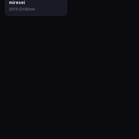
miresei
2013
·
135
min