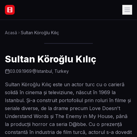
Filme Online Subtitrate - Acasă
Acasă
Sultan Köroğlu Kılıç
Sultan Köroğlu Kılıç
03.09.1969
Istanbul, Turkey
Sultan Köroğlu Kılıç este un actor turc cu o carieră
solidă în cinema și televiziune, născut în 1969 la
Istanbul. Și-a construit portofoliul prin roluri în filme și
seriale diverse, de la drame precum Love Doesn't
Understand Words și The Enemy in My House, până
la producții horror ca seria D@bbe. Cu o prezență
constantă în industria de film turcă, actorul s-a dovedit