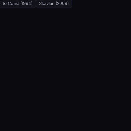
t to Coast
(1994)
Skavlan
(2009)