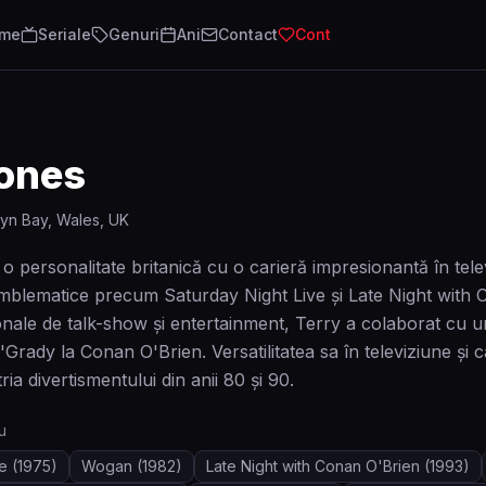
lme
Seriale
Genuri
Ani
Contact
Cont
Jones
yn Bay, Wales, UK
o personalitate britanică cu o carieră impresionantă în tele
 emblematice precum Saturday Night Live și Late Night with
onale de talk-show și entertainment, Terry a colaborat cu uni
O'Grady la Conan O'Brien. Versatilitatea sa în televiziune și
tria divertismentului din anii 80 și 90.
u
ve
(1975)
Wogan
(1982)
Late Night with Conan O'Brien
(1993)