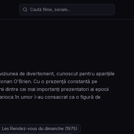
Caută filme și seriale
viziunea de divertisment, cunoscut pentru aparițiile
 Conan O'Brien. Cu o prezență constantă pe
i dintre cei mai importanți prezentatori ai epocii
 carioca în umor l-au consacrat ca o figură de
Les Rendez-vous du dimanche
(1975)