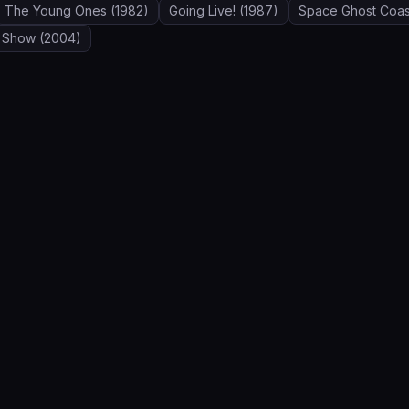
The Young Ones
(1982)
Going Live!
(1987)
Space Ghost Coas
y Show
(2004)