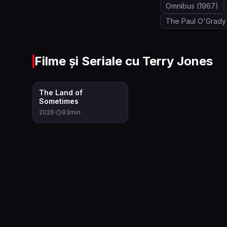
Omnibus
(1967)
The Paul O'Grad
Filme și Seriale cu
Terry Jones
6.0
The Land of
Sometimes
2026
·
93
min