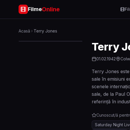
Online
Filme
Fi
Acasă
Terry Jones
Terry 
01.02.1942
Colw
Terry Jones este 
sale în emisiuni
scenele internați
sale, de la Paul 
referință în indus
Cunoscut/ă pentr
Saturday Night Li