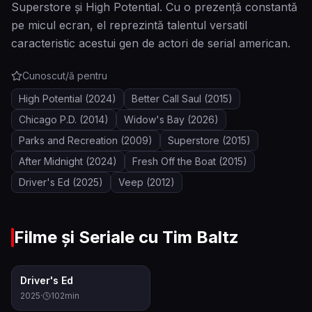
Superstore și High Potential. Cu o prezență constantă
pe micul ecran, el reprezintă talentul versatil
caracteristic acestui gen de actori de serial american.
Cunoscut/ă pentru
High Potential
(2024)
Better Call Saul
(2015)
Chicago P.D.
(2014)
Widow's Bay
(2026)
Parks and Recreation
(2009)
Superstore
(2015)
After Midnight
(2024)
Fresh Off the Boat
(2015)
Driver's Ed
(2025)
Veep
(2012)
Filme și Seriale cu
Tim Baltz
6.8
Driver's Ed
2025
·
102
min