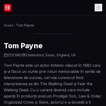
Filme Online Subtitrate - Acasă
Acasă
Tom Payne
Tom Payne
21.12.1982
Chelmsford, Essex, England, UK
Tom Payne este un actor britanic născut în 1982 care
și-a făcut un nume prin roluri memorabile în seriile de
televiziune de succes, cel mai cunoscut fiind
interpretarea sa din The Walking Dead și Fear the
Walking Dead. Cu o carieră diversă care include
apariții în producții precum Prodigal Son, Law & Order:
Organized Crime și Skins, actorul s-a dovedit a fi