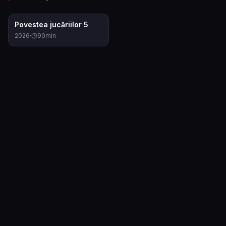
7.4
Povestea jucăriilor 5
2026
·
90
min