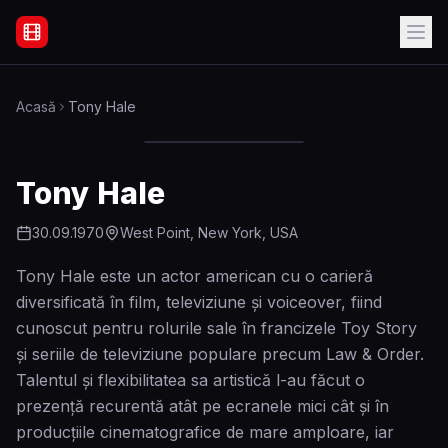
Filme Online Subtitrate - Acasă
Acasă
Tony Hale
Tony Hale
30.09.1970
West Point, New York, USA
Tony Hale este un actor american cu o carieră
diversificată în film, televiziune și voiceover, fiind
cunoscut pentru rolurile sale în francizele Toy Story
și seriile de televiziune populare precum Law & Order.
Talentul și flexibilitatea sa artistică l-au făcut o
prezență recurentă atât pe ecranele mici cât și în
producțiile cinematografice de mare amploare, iar