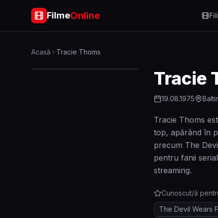
Online
Filme
Fi
Acasă
Tracie Thoms
Tracie
19.08.1975
Balt
Tracie Thoms este
top, apărând în 
precum The Devil 
pentru fanii seri
streaming.
Cunoscut/ă pentr
The Devil Wears 