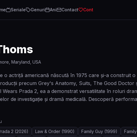
lme
Seriale
Genuri
Ani
Contact
Cont
 Thoms
imore, Maryland, USA
 o actriță americană născută în 1975 care și-a construit o c
producții precum Grey's Anatomy, Suits, The Good Doctor și
Wears Prada 2, ea a demonstrat versatilitate în roluri drama
alelor de investigație și dramă medicală. Descoperă performa
u
Prada 2
(2026)
Law & Order
(1990)
Family Guy
(1999)
Famil