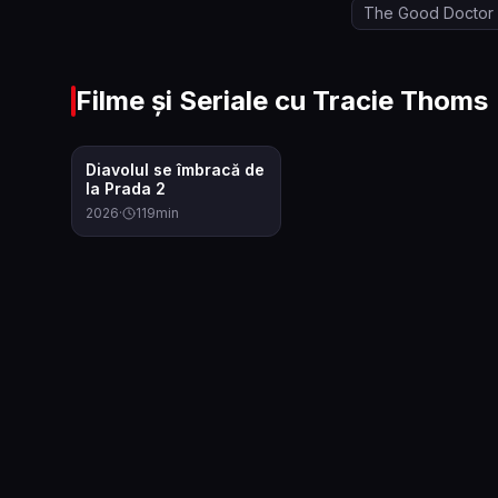
The Good Doctor
Filme și Seriale cu
Tracie Thoms
6.5
Diavolul se îmbracă de
la Prada 2
2026
·
119
min