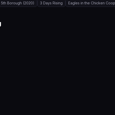
5th Borough
(2020)
3 Days Rising
Eagles in the Chicken Coo
g