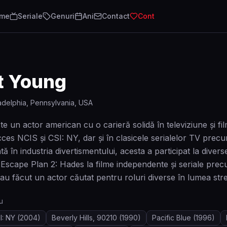
lme
Seriale
Genuri
Ani
Contact
Cont
t Young
adelphia, Pennsylvania, USA
 un actor american cu o carieră solidă în televiziune și film
cces NCIS și CSI: NY, dar și în clasicele serialelor TV precu
ă în industria divertismentului, acesta a participat la divers
 Escape Plan 2: Hades la filme independente și seriale pre
l-au făcut un actor căutat pentru roluri diverse în lumea strea
u
I: NY
(2004)
Beverly Hills, 90210
(1990)
Pacific Blue
(1996)