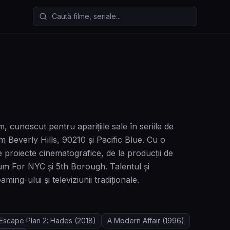
Caută filme și seriale
, cunoscut pentru aparițiile sale în seriile de
m Beverly Hills, 90210 și Pacific Blue. Cu o
e proiecte cinematografice, de la producții de
cum For NYC și 5th Borough. Talentul și
ming-ului și televiziunii tradiționale.
Escape Plan 2: Hades
(2018)
A Modern Affair
(1996)