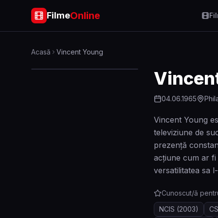
Online
Filme
Fi
Acasă
Vincent Young
Vincen
04.06.1965
Phil
Vincent Young este
televiziune de su
prezență constant
acțiune cum ar fi
versatilitatea sa 
Cunoscut/ă pentr
NCIS
(2003)
CS