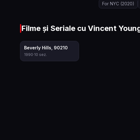
For NYC
(2020)
Filme și Seriale cu
Vincent Youn
7.3
Beverly Hills, 90210
1990
·
10
sez.