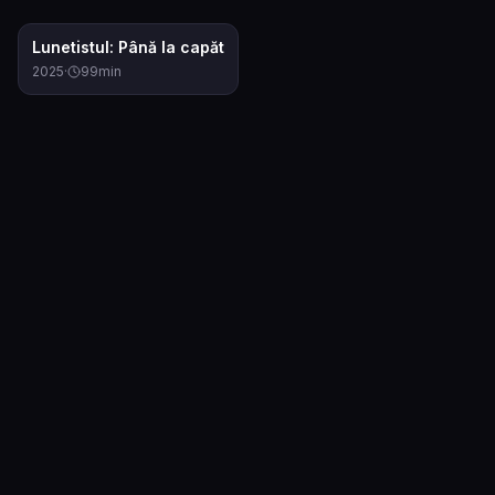
6.8
Lunetistul: Până la capăt
2025
·
99
min