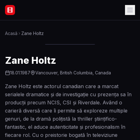
Filme Online Subtitrate - Acasă
Acasă
Zane Holtz
Zane Holtz
18.01.1987
Vancouver, British Columbia, Canada
Zane Holtz este actorul canadian care a marcat
serialele dramatice și de investigație cu prezența sa în
producții precum NCIS, CSI și Riverdale. Având o
carieră diversă care îi permite să exploreze multiple
genuri, de la dramă polițistă la thriller științifico-
fantastic, el aduce autenticitate și profesionalism în
fiecare rol. Cu o preistorie bogată în televiziune