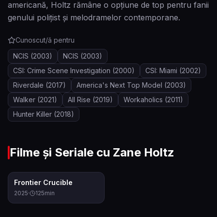
americană, Holtz rămâne o opțiune de top pentru fanii
genului polițist și melodramelor contemporane.
Cunoscut/ă pentru
NCIS
(2003)
NCIS
(2003)
CSI: Crime Scene Investigation
(2000)
CSI: Miami
(2002)
Riverdale
(2017)
America's Next Top Model
(2003)
Walker
(2021)
All Rise
(2019)
Workaholics
(2011)
Hunter Killer
(2018)
Filme și Seriale cu
Zane Holtz
6.9
Frontier Crucible
2025
·
125
min