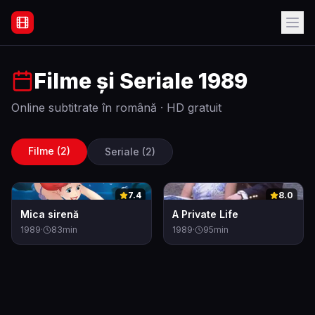
Filme Online Subtitrate - Acasă
Filme și Seriale
1989
Online subtitrate în română · HD gratuit
Filme (
2
)
Seriale (
2
)
0
0
7.4
8.0
Mica sirenă
A Private Life
1989
·
83
min
1989
·
95
min