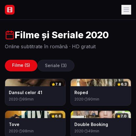
Filme Online Subtitrate - Acasă
Filme și Seriale
2020
Online subtitrate în română · HD gratuit
Filme (
5
)
Seriale (
3
)
0
0
7.8
6.3
Dansul celor 41
Roped
2020
·
99
min
2020
·
90
min
0
0
6.6
7.0
Tove
Double Booking
2020
·
98
min
2020
·
49
min