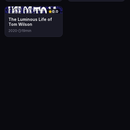
0
0.0
The Luminous Life of
Tom Wilson
2020
·
19
min