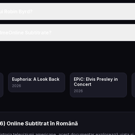
lui Robin Byrd?
ilmeOnline Subtitrate?
6.5
8.3
Euphoria: A Look Back
EPiC: Elvis Presley in
Concert
2026
2026
6)
Online Subtitrat în Română
istoria televiziunii americane, acest documentar explorează viața și 