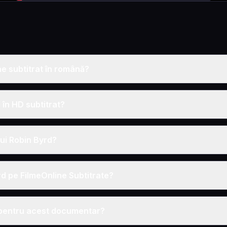
ne subtitrat în română?
 în HD subtitrat?
lui Robin Byrd?
rd pe FilmeOnline Subtitrate?
 pentru acest documentar?