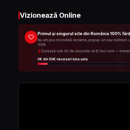
Vizionează Online
Primul și singurul site din România 100% făr
Nu am pus niciodată reclame, popup-uri sau redirect-ur
100€.
Durează sub 30 de secunde să îți faci cont — imedi
0
€ din
50
€ necesari luna asta