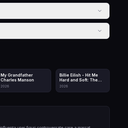
8.0
7.5
My Grandfather
Billie Eilish - Hit Me
Charles Manson
Hard and Soft: The
Tour (Live in 3D)
2026
2026
influența unei figuri controversate care a marcat