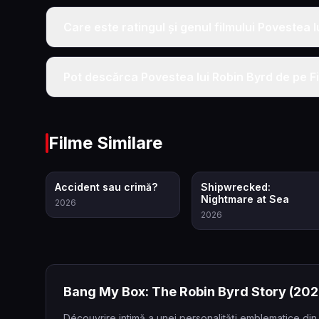
Care este ratingul și genul filmului Povestea 
Pot descărca Povestea lui Robin Byrd de pe F
Filme Similare
6.9
7.2
Accident sau crimă?
Shipwrecked:
Nightmare at Sea
2026
2026
Bang My Box: The Robin Byrd Story
(202
Découvrire intimă a unei personalități emblematice din 