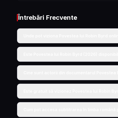
Întrebări Frecvente
Unde pot viziona Povestea lui Robin Byrd onli
Este Povestea lui Robin Byrd (2026) disponibil
Cine sunt actorii din documentarul Povestea 
Este gratuit să vizionez Povestea lui Robin By
Cum pot accesa subtitrarea în limba română