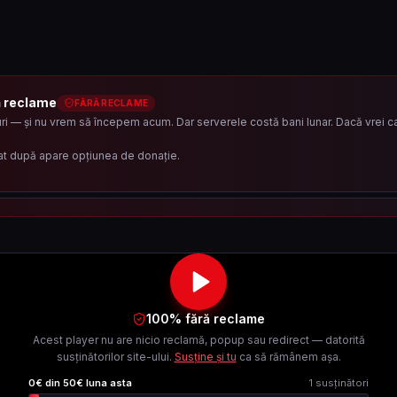
ă reclame
FĂRĂ RECLAME
i — și nu vrem să începem acum. Dar serverele costă bani lunar. Dacă vrei ca 
at după apare opțiunea de donație.
100% fără reclame
Acest player nu are nicio reclamă, popup sau redirect — datorită
susținătorilor site-ului.
Susține și tu
ca să rămânem așa.
0
€ din
50
€ luna asta
1
susținători