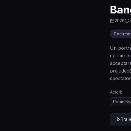
Ban
2026
Docume
Un portre
epocii sal
acceptare
prejudecă
spectatori
Actori:
Robin By
Trai