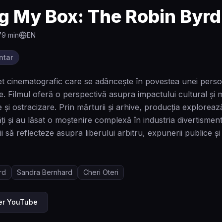
g My Box: The Robin Byrd
79
min
EN
ntar
t cinematografic care se adâncește în povestea unei personal
e. Filmul oferă o perspectivă asupra impactului cultural și me
 și ostracizare. Prin mărturii și arhive, producția explorea
ți și au lăsat o moștenire complexă în industria divertismen
i să reflecteze asupra liberului arbitru, expunerii publice și 
rd
Sandra Bernhard
Cheri Oteri
ler YouTube