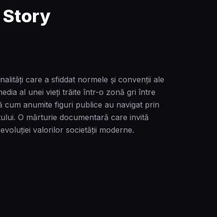
 Story
ități care a sfiddat normele și convenții ale
dia al unei vieți trăite într-o zonă gri între
ză cum anumite figuri publice au navigat prin
tului. O mărturie documentară care invită
evoluției valorilor societății moderne.