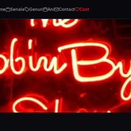
lme
Seriale
Genuri
Ani
Contact
Cont