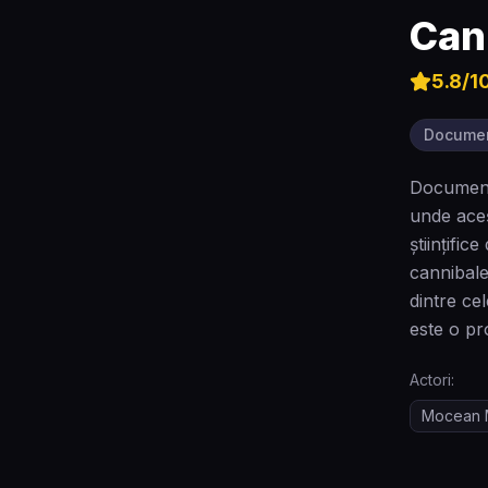
Can
5.8
/1
Docume
Documenta
unde aceș
științifi
cannibale
dintre ce
este o pr
Actori:
Mocean 