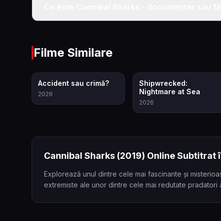
Ce este Cannibal Sharks - documentar sau fi
Filme Similare
6.9
7.2
Accident sau crimă?
Shipwrecked:
Nightmare at Sea
2026
2026
Cannibal Sharks
(2019)
Online Subtitrat
Explorează unul dintre cele mai fascinante și misteri
extremiste ale unor dintre cele mai redutate pradatori a