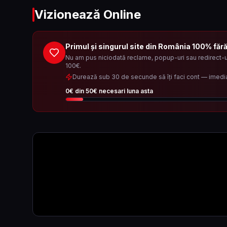
Vizionează Online
Primul și singurul site din România 100% făr
Nu am pus niciodată reclame, popup-uri sau redirect-ur
100€.
Durează sub 30 de secunde să îți faci cont — imedi
0
€ din
50
€ necesari luna asta