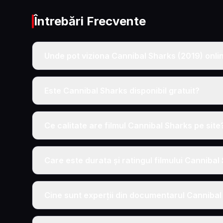
Întrebări Frecvente
Unde pot viziona Cannibal Sharks (2019) onlin
Este Cannibal Sharks disponibil gratuit?
Ce calitate are filmul Cannibal Sharks pe site
Care este durata și ratingul filmului Cannibal
Cine sunt experții din documentarul Cannibal