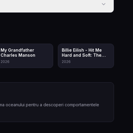
8.0
7.5
My Grandfather
Billie Eilish - Hit Me
Charles Manson
Hard and Soft: The
Tour (Live in 3D)
2026
2026
inima oceanului pentru a descoperi comportamentele