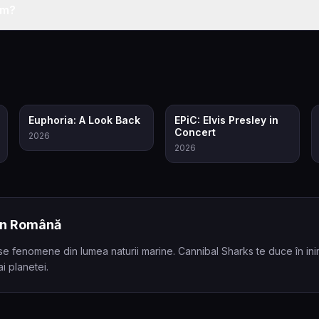
lm?
6.5
8.3
Euphoria: A Look Back
EPiC: Elvis Presley in
Concert
2026
2026
 în Română
oase fenomene din lumea naturii marine. Cannibal Sharks te duce în 
i planetei.