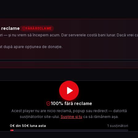
ă reclame
FĂRĂ RECLAME
i — și nu vrem să începem acum. Dar serverele costă bani lunar. Dacă vrei ca 
at după apare opțiunea de donație.
100% fără reclame
Acest player nu are nicio reclamă, popup sau redirect — datorită
susținătorilor site-ului.
Susține și tu
ca să rămânem așa.
0
€ din
50
€ luna asta
1
susținători