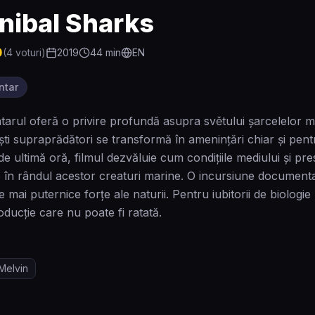
nibal Sharks
0
(
4
voturi)
2019
44
min
EN
ntar
rul oferă o privire profundă asupra světului şarcelelor mă
ti supraprădători se transformă în amenințări chiar și pentru
ce de ultimă oră, filmul dezvăluie cum condițiile mediului și
 în rândul acestor creaturi marine. O incursiune documenta
le mai puternice forțe ale naturii. Pentru iubitorii de biolo
oducție care nu poate fi ratată.
Melvin