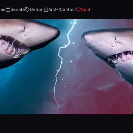
lme
Seriale
Genuri
Ani
Contact
Cont