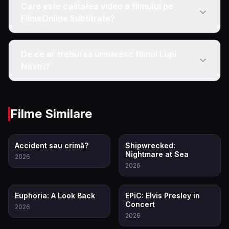
Care este calitatea video a filmului pe
FilmeOnline Subtitrate?
De ce ar trebui să urmăresc filmul Lupi
Nostri?
Filme Similare
6.9
7.2
Accident sau crimă?
Shipwrecked:
Nightmare at Sea
2026
2026
6.5
8.3
Euphoria: A Look Back
EPiC: Elvis Presley in
Concert
2026
2026