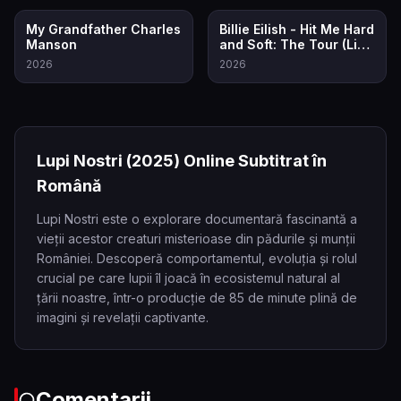
8.0
7.5
My Grandfather Charles
Billie Eilish - Hit Me Hard
Manson
and Soft: The Tour (Live
in 3D)
2026
2026
Lupi Nostri
(2025)
Online Subtitrat în
Română
Lupi Nostri este o explorare documentară fascinantă a
vieții acestor creaturi misterioase din pădurile și munții
României. Descoperă comportamentul, evoluția și rolul
crucial pe care lupii îl joacă în ecosistemul natural al
țării noastre, într-o producție de 85 de minute plină de
imagini și revelații captivante.
Comentarii