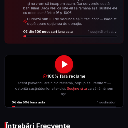
— și nu vrem să începem acum. Dar serverele costă
bani lunar. Dacă vrei ca site-ul să rămână așa, susține-ne
cu orice sumă între 1€ și 100€.
Durează sub 30 de secunde să îți faci cont — imediat
după apare opțiunea de donație.
0
€ din
50
€ necesari luna asta
1
susținători activi
100% fără reclame
Acest player nu are nicio reclamă, popup sau redirect —
datorită susținătorilor site-ului.
Susține și tu
ca să rămânem
așa.
0
€ din
50
€ luna asta
1
susținători
Întrebări Frecvente