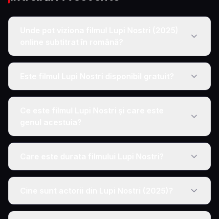
Unde pot viziona filmul Lupi Nostri (2025)
online subtitrat în română?
Este filmul Lupi Nostri disponibil gratuit?
Ce este filmul Lupi Nostri și care este
genul acestuia?
Care este durata filmului Lupi Nostri?
Cine sunt actorii din Lupi Nostri (2025)?