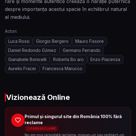
rare și momente autentice creează o narație puternică
despre importanța acestui specie în echilibrul natural
al mediului.
Actori:
Luca Rossi
Giorgio Bergero
Mauro Fissore
Daniel Redondo Gómez
Germano Ferrando
Gianabele Bonicelli
Roberta Bo aro
Enzo Piacenza
Aurelio Fracei
Francesca Marucco
Vizionează Online
Primul și singurul site din România 100% fără
reclame
FĂRĂ RECLAME
Nu am pus niciodată reclame, popup-uri sau redirect-uri