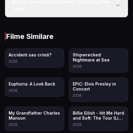
Din ce an este filmul Messi: The Forgotten
Tape?
Filme Similare
6.9
7.2
Accident sau crimă?
Shipwrecked:
Nightmare at Sea
2026
2026
6.5
8.3
Euphoria: A Look Back
EPiC: Elvis Presley in
Concert
2026
2026
8.0
7.5
My Grandfather Charles
Billie Eilish - Hit Me Hard
Manson
and Soft: The Tour (Live
in 3D)
2026
2026