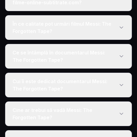
filme-online-subtitrate.com?
În ce calitate pot urmări filmul Messi: The
Forgotten Tape?
Ce se întâmplă în documentarul Messi:
The Forgotten Tape?
Cui îi este dedicat documentarul Messi:
The Forgotten Tape?
Cine ar trebui să vadă Messi: The
Forgotten Tape?