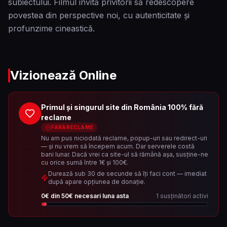
subiectului. Filmul invită privitorii să redescopere
povestea din perspective noi, cu autenticitate și
profunzime cineastică.
Vizionează Online
Primul și singurul site din România 100% fără
reclame
FĂRĂ RECLAME
Nu am pus niciodată reclame, popup-uri sau redirect-uri
— și nu vrem să începem acum. Dar serverele costă
bani lunar. Dacă vrei ca site-ul să rămână așa, susține-ne
cu orice sumă între 1€ și 100€.
Durează sub 30 de secunde să îți faci cont — imediat
după apare opțiunea de donație.
0
€ din
50
€ necesari luna asta
1
susținători activi