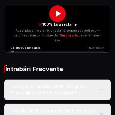
100% fără reclame
Acest player nu are nicio reclamă, popup sau redirect —
datorită susținătorilor site-ului.
Susține și tu
ca să rămânem
așa.
0
€ din
50
€ luna asta
1
susținători
Întrebări Frecvente
Unde pot viziona Messi: The Forgotten
Tape online subtitrat în română?
Este Messi: The Forgotten Tape gratuit pe